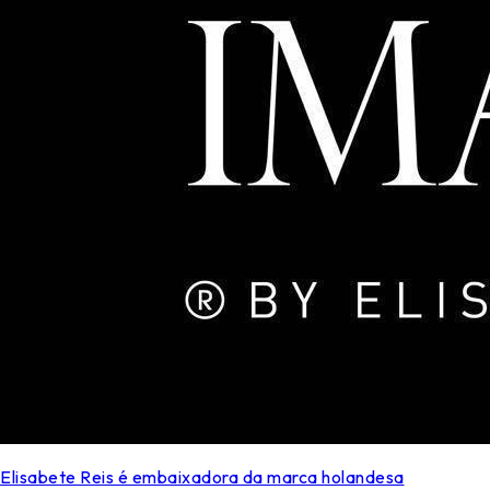
Elisabete Reis é embaixadora da marca holandesa