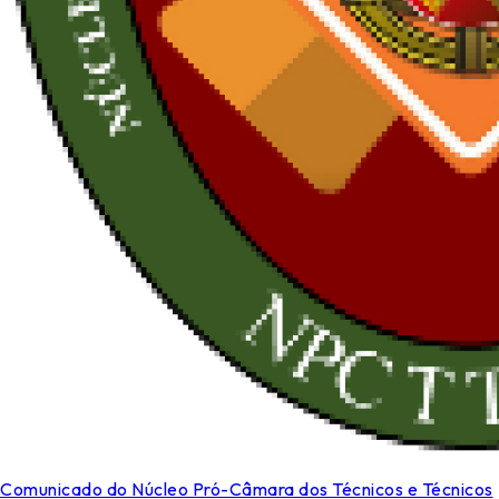
Comunicado do Núcleo Pró-Câmara dos Técnicos e Técnicos