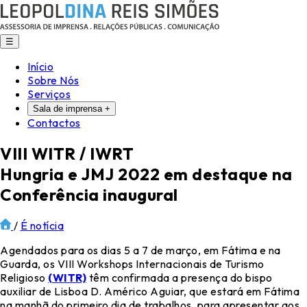
☰
Início
Sobre Nós
Serviços
Sala de imprensa
+
Contactos
VIII WITR / IWRT
Hungria e JMJ 2022 em destaque na
Conferência inaugural
/
É notícia
Agendados para os dias 5 a 7 de março, em Fátima e na
Guarda, os VIII Workshops Internacionais de Turismo
Religioso
(WITR)
têm confirmada a presença do bispo
auxiliar de Lisboa D. Américo Aguiar, que estará em Fátima
na manhã do primeiro dia de trabalhos, para apresentar aos