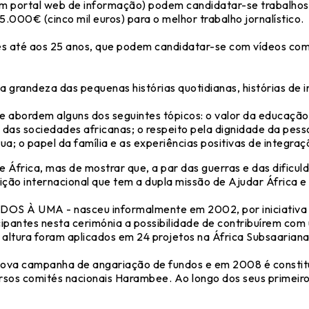
 portal web de informação) podem candidatar-se trabalhos 
.000€ (cinco mil euros) para o melhor trabalho jornalístico.
tes até aos 25 anos, que podem candidatar-se com vídeos co
 grandeza das pequenas histórias quotidianas, histórias de i
e abordem alguns dos seguintes tópicos: o valor da educaçã
o das sociedades africanas; o respeito pela dignidade da p
útua; o papel da família e as experiências positivas de integr
e África, mas de mostrar que, a par das guerras e das dificu
uição internacional que tem a dupla missão de Ajudar África e
OS À UMA - nasceu informalmente em 2002, por iniciativa 
cipantes nesta cerimónia a possibilidade de contribuírem c
altura foram aplicados em 24 projetos na África Subsaarian
nova campanha de angariação de fundos e em 2008 é constitu
rsos comités nacionais Harambee. Ao longo dos seus primeir