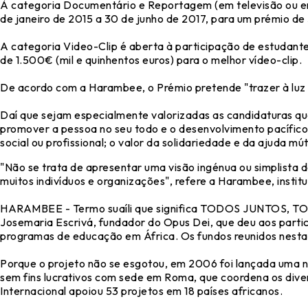
À categoria Documentário e Reportagem (em televisão ou em
de janeiro de 2015 a 30 de junho de 2017, para um prémio de 5
A categoria Video-Clip é aberta à participação de estudan
de 1.500€ (mil e quinhentos euros) para o melhor vídeo-clip.
De acordo com a Harambee, o Prémio pretende "trazer à luz a
Daí que sejam especialmente valorizadas as candidaturas qu
promover a pessoa no seu todo e o desenvolvimento pacífic
social ou profissional; o valor da solidariedade e da ajuda m
"Não se trata de apresentar uma visão ingénua ou simplista d
muitos indivíduos e organizações", refere a Harambee, instit
HARAMBEE - Termo suaíli que significa TODOS JUNTOS, TOD
Josemaria Escrivá, fundador do Opus Dei, que deu aos parti
programas de educação em África. Os fundos reunidos nesta 
Porque o projeto não se esgotou, em 2006 foi lançada uma 
sem fins lucrativos com sede em Roma, que coordena os dive
Internacional apoiou 53 projetos em 18 países africanos.