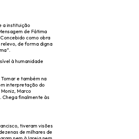
 a instituição
a Mensagem de Fátima
: “Concebido como obra
relevo, de forma digna
ima”.
ssível à humanidade
e Tomar e também na
om interpretação do
a Moniz, Marco
. Chega finalmente às
rancisco, tiveram visões
dezenas de milhares de
daram nem à Igreja nem