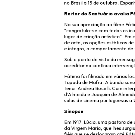
no Brasil a 15 de outubro. Espa
Reitor do Santuário avalia 
Na sua apreciação ao filme Fáti
“congratula-se com todas as in
lugar de criação artística”. Em
de arte, as opções estéticas d
e íntegra, o comportamento de
Sob o ponto de vista da mensag
acreditar na contínua interven
Fátima foi filmado em várias 
Tapada de Mafra. A banda sonor
tenor Andrea Bocelli. Com inter
d’Almeida e Joaquim de Almeida
salas de cinema portuguesas a 
Sinopse
Em 1917, Lúcia, uma pastora de 
da Virgem Maria, que lhes surg
fiéis que se deslocaram até Fá