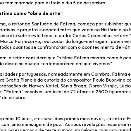
nha tem marcado para estreia o dia 5 de dezembro.
Fátima como “obra de arte”
ma, o reitor do Santuário de Fátima, começa por sublinhar que
iciativas e projetos independentes que veem na História e n
 concreto sobre este filme, o padre Carlos Cabecinhas refere
e Marco Pontecorvo, realizador da longa-metragem, põem em 
 todos quantos se confrontaram com o acontecimento de Fát
em, o reitor considera que “o filme Fátima mostra como é po
ção divina no mundo contemporâneo em que vivemos”.
localidades portuguesas, nomeadamente em Coimbra, Fátima 
a Gratia Plena é da autoria do compositor Paulo Buonvino c
pretações de Harvey Keitel, Sônia Braga, Goran Visnjic, Lúci
, “Fátima” envolveu um total de 72 atores e 2500 figurantes
7 de outubro.
apenas 10 anos, e os seus dois primos mais novos, Jacinta e F
iu com uma mensagem de paz. As suas revelações inspiraram 
tima, na esperança de testemunhar um milagre, mas não agra