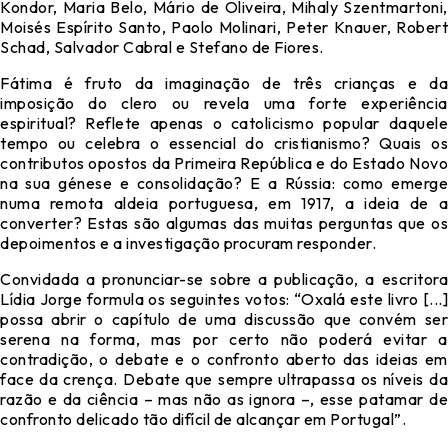
Kondor, Maria Belo, Mário de Oliveira, Mihaly Szentmartoni,
Moisés Espírito Santo, Paolo Molinari, Peter Knauer, Robert
Schad, Salvador Cabral e Stefano de Fiores.
Fátima é fruto da imaginação de três crianças e da
imposição do clero ou revela uma forte experiência
espiritual? Reflete apenas o catolicismo popular daquele
tempo ou celebra o essencial do cristianismo? Quais os
contributos opostos da Primeira República e do Estado Novo
na sua génese e consolidação? E a Rússia: como emerge
numa remota aldeia portuguesa, em 1917, a ideia de a
converter? Estas são algumas das muitas perguntas que os
depoimentos e a investigação procuram responder.
Convidada a pronunciar-se sobre a publicação, a escritora
Lídia Jorge formula os seguintes votos: “Oxalá este livro [...]
possa abrir o capítulo de uma discussão que convém ser
serena na forma, mas por certo não poderá evitar a
contradição, o debate e o confronto aberto das ideias em
face da crença. Debate que sempre ultrapassa os níveis da
razão e da ciência – mas não as ignora –, esse patamar de
confronto delicado tão difícil de alcançar em Portugal”.