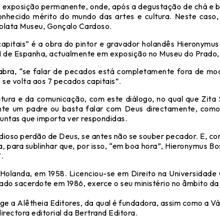
exposição permanente, onde, após a degustação de chá e bi
onhecido mérito do mundo das artes e cultura. Neste caso,
solata Museu, Gonçalo Cardoso.
capitais” é a obra do pintor e gravador holandês Hieronymu
e II de Espanha, actualmente em exposição no Museu do Prado
bra, “se falar de pecados está completamente fora de mo
 se volta aos 7 pecados capitais”.
atura e da comunicação, com este diálogo, no qual que Zita
ante um padre ou basta falar com Deus directamente, com
ntas que importa ver respondidas.
dioso perdão de Deus, se antes não se souber pecador. E, c
, para sublinhar que, por isso, “em boa hora”, Hieronymus B
.
olanda, em 1958. Licenciou-se em Direito na Universidade 
do sacerdote em 1986, exerce o seu ministério no âmbito da 
ige a Alêtheia Editores, da qual é fundadora, assim como a 
irectora editorial da Bertrand Editora.