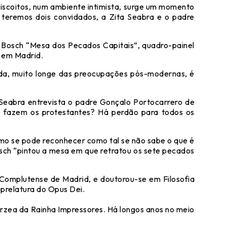
scoitos, num ambiente intimista, surge um momento
 teremos dois convidados, a Zita Seabra e o padre
s Bosch “Mesa dos Pecados Capitais”, quadro-painel
, em Madrid.
da, muito longe das preocupações pós-modernas, é
 Seabra entrevista o padre Gonçalo Portocarrero de
o fazem os protestantes? Há perdão para todos os
omo se pode reconhecer como tal se não sabe o que é
osch “pintou a mesa em que retratou os sete pecados
Complutense de Madrid, e doutorou-se em Filosofia
prelatura do Opus Dei.
Várzea da Rainha Impressores. Há longos anos no meio