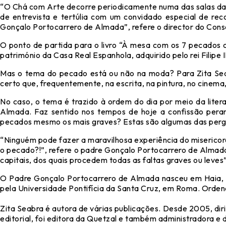
“O Chá com Arte decorre periodicamente numa das salas da 
de entrevista e tertúlia com um convidado especial de rec
Gonçalo Portocarrero de Almada”, refere o director do Con
O ponto de partida para o livro “À mesa com os 7 pecados 
património da Casa Real Espanhola, adquirido pelo rei Filip
Mas o tema do pecado está ou não na moda? Para Zita Sea
certo que, frequentemente, na escrita, na pintura, no cinema,
No caso, o tema é trazido à ordem do dia por meio da liter
Almada. Faz sentido nos tempos de hoje a confissão per
pecados mesmo os mais graves? Estas são algumas das pergu
“Ninguém pode fazer a maravilhosa experiência do misericor
o pecado?!”, refere o padre Gonçalo Portocarrero de Almada
capitais, dos quais procedem todas as faltas graves ou leves”
O Padre Gonçalo Portocarrero de Almada nasceu em Haia, H
pela Universidade Pontifícia da Santa Cruz, em Roma. Ordena
Zita Seabra é autora de várias publicações. Desde 2005, dir
editorial, foi editora da Quetzal e também administradora e d