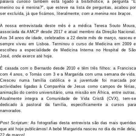
palavra
curioso
também está ligado à bisbilhotice, a pergunta "
menino ou é menina?", que esteve na lista de perguntas, acabou por
ser excluída, já que ficámos, literalmente,
com a menina nos braços
.
A nossa entrevistada deste mês é a médica Teresa Souto Moura,
associada da AMCP desde 2017 e atual membro da Direção Nacional.
Aos 34 anos de idade, celebrados a 22 deste mês de março, nasceu e
sempre viveu em Lisboa. Terminou o curso de Medicina em 2009 e
escolheu a especialidade de Medicina Interna no Hospital de São
José, onde exerce até hoje.
É casada com o Bernardo desde 2010 e têm três filhos: a Francisca
com 4 anos, o Tomás com 3 e a Margarida com uma semana de vida.
Cresceu numa família católica e a juventude foi marcada por
actividades ligadas à Companhia de Jesus como campos de férias,
animação do centro universitário, uma missão em África, entre outras.
Atualmente integra a Comunidade de Vida Cristã (CVX), tem-se
dedicado à pastoral da família, especificamente a cursos para
namorados.
Post Scriptum:
As fotografias desta entrevista são das mais querida
que até hoje publicámos! A bebé Margarida nasceu no dia da mãe dela,
22 de março!