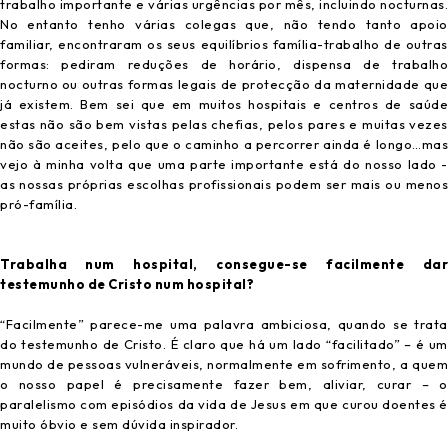
trabalho importante e várias urgências por mês, incluindo nocturnas.
No entanto tenho várias colegas que, não tendo tanto apoio
familiar, encontraram os seus equilíbrios família-trabalho de outras
formas: pediram reduções de horário, dispensa de trabalho
nocturno ou outras formas legais de protecção da maternidade que
já existem. Bem sei que em muitos hospitais e centros de saúde
estas não são bem vistas pelas chefias, pelos pares e muitas vezes
não são aceites, pelo que o caminho a percorrer ainda é longo…mas
vejo à minha volta que uma parte importante está do nosso lado -
as nossas próprias escolhas profissionais podem ser mais ou menos
pró-família.
Trabalha num hospital, consegue-se facilmente dar
testemunho de Cristo num hospital?
“Facilmente” parece-me uma palavra ambiciosa, quando se trata
do testemunho de Cristo. É claro que há um lado “facilitado” – é um
mundo de pessoas vulneráveis, normalmente em sofrimento, a quem
o nosso papel é precisamente fazer bem, aliviar, curar – o
paralelismo com episódios da vida de Jesus em que curou doentes é
muito óbvio e sem dúvida inspirador.