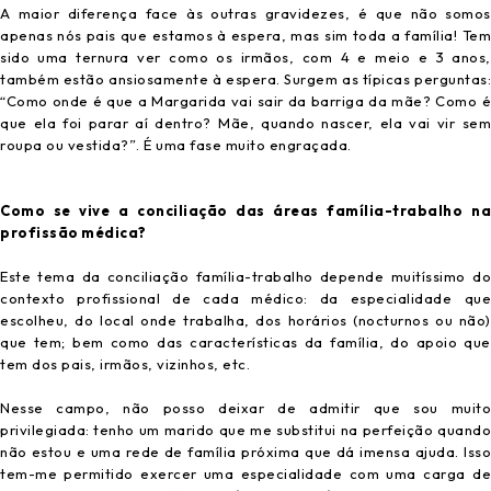
A maior diferença face às outras gravidezes, é que não somos
apenas nós pais que estamos à espera, mas sim toda a família! Tem
sido uma ternura ver como os irmãos, com 4 e meio e 3 anos,
também estão ansiosamente à espera. Surgem as típicas perguntas:
“Como onde é que a Margarida vai sair da barriga da mãe? Como é
que ela foi parar aí dentro? Mãe, quando nascer, ela vai vir sem
roupa ou vestida?”. É uma fase muito engraçada.
Como se vive a conciliação das áreas família-trabalho na
profissão médica?
Este tema da conciliação família-trabalho depende muitíssimo do
contexto profissional de cada médico: da especialidade que
escolheu, do local onde trabalha, dos horários (nocturnos ou não)
que tem; bem como das características da família, do apoio que
tem dos pais, irmãos, vizinhos, etc.
Nesse campo, não posso deixar de admitir que sou muito
privilegiada: tenho um marido que me substitui na perfeição quando
não estou e uma rede de família próxima que dá imensa ajuda. Isso
tem-me permitido exercer uma especialidade com uma carga de