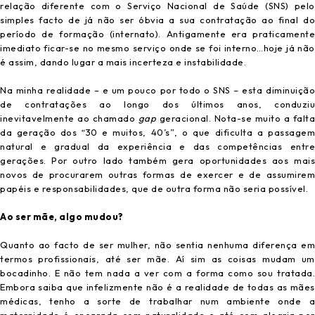
relação diferente com o Serviço Nacional de Saúde (SNS) pelo
simples facto de já não ser óbvia a sua contratação ao final do
período de formação (internato). Antigamente era praticamente
imediato ficar-se no mesmo serviço onde se foi interno…hoje já não
é assim, dando lugar a mais incerteza e instabilidade.
Na minha realidade – e um pouco por todo o SNS – esta diminuição
de contratações ao longo dos últimos anos, conduziu
inevitavelmente ao chamado
gap
geracional. Nota-se muito a falta
da geração dos “30 e muitos, 40’s”, o que dificulta a passagem
natural e gradual da experiência e das competências entre
gerações. Por outro lado também gera oportunidades aos mais
novos de procurarem outras formas de exercer e de assumirem
papéis e responsabilidades, que de outra forma não seria possível.
Ao ser mãe, algo mudou?
Quanto ao facto de ser mulher, não sentia nenhuma diferença em
termos profissionais, até ser mãe. Aí sim as coisas mudam um
bocadinho. E não tem nada a ver com a forma como sou tratada.
Embora saiba que infelizmente não é a realidade de todas as mães
médicas, tenho a sorte de trabalhar num ambiente onde a
maternidade é encarada com naturalidade e até com alegria por