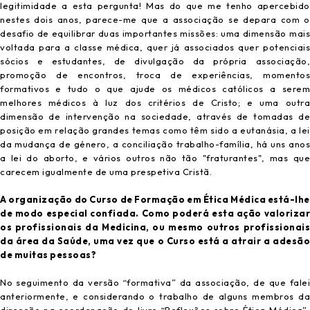
legitimidade a esta pergunta! Mas do que me tenho apercebido
nestes dois anos, parece-me que a associação se depara com o
desafio de equilibrar duas importantes missões: uma dimensão mais
voltada para a classe médica, quer já associados quer potenciais
sócios e estudantes, de divulgação da própria associação,
promoção de encontros, troca de experiências, momentos
formativos e tudo o que ajude os médicos católicos a serem
melhores médicos à luz dos critérios de Cristo; e uma outra
dimensão de intervenção na sociedade, através de tomadas de
posição em relação grandes temas como têm sido a eutanásia, a lei
da mudança de género, a conciliação trabalho-família, há uns anos
a lei do aborto, e vários outros não tão "fraturantes", mas que
carecem igualmente de uma prespetiva Cristã.
A organização do Curso de Formação em Ética Médica está-lhe
de modo especial confiada. Como poderá esta ação valorizar
os profissionais da Medicina, ou mesmo outros profissionais
da área da Saúde, uma vez que o Curso está a atrair a adesão
de muitas pessoas?
No seguimento da versão “formativa” da associação, de que falei
anteriormente, e considerando o trabalho de alguns membros da
direcção na coordenação do livro “Reflexões sobre Ética Médica”,