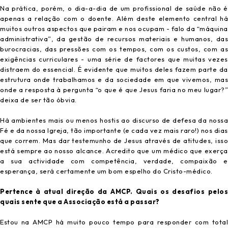
Na prática, porém, o dia-a-dia de um profissional de saúde não é
apenas a relação com o doente. Além deste elemento central há
muitos outros aspectos que pairam e nos ocupam - falo da “máquina
administrativa”, da gestão de recursos materiais e humanos, das
burocracias, das pressões com os tempos, com os custos, com as
exigências curriculares - uma série de factores que muitas vezes
distraem do essencial. É evidente que muitos deles fazem parte da
estrutura onde trabalhamos e da sociedade em que vivemos, mas
onde a resposta à pergunta “o que é que Jesus faria no meu lugar?”
deixa de ser tão óbvia.
Há ambientes mais ou menos hostis ao discurso de defesa da nossa
Fé e da nossa Igreja, tão importante (e cada vez mais raro!) nos dias
que correm. Mas dar testemunho de Jesus através de atitudes, isso
está sempre ao nosso alcance. Acredito que um médico que exerça
a sua actividade com competência, verdade, compaixão e
esperança, será certamente um bom espelho do Cristo-médico.
Pertence à atual direção da AMCP. Quais os desafios pelos
quais sente que a Associação está a passar?
Estou na AMCP há muito pouco tempo para responder com total