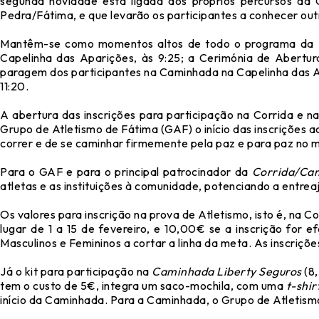
segunda novidade está ligada aos próprios percursos da C
Pedra/Fátima, e que levarão os participantes a conhecer out
Mantêm-se como momentos altos de todo o programa da
Capelinha das Aparições, às 9:25; a Cerimónia de Abertur
paragem dos participantes na Caminhada na Capelinha das A
11:20.
A abertura das inscrições para participação na Corrida e 
Grupo de Atletismo de Fátima (GAF) o início das inscrições
correr e de se caminhar firmemente pela paz e para paz no 
Para o GAF e para o principal patrocinador da
Corrida/Cam
atletas e as instituições à comunidade, potenciando a entrea
Os valores para inscrição na prova de Atletismo, isto é, na C
lugar de 1 a 15 de fevereiro, e 10,00€ se a inscrição for e
Masculinos e Femininos a cortar a linha da meta. As inscriç
Já o kit para participação na
Caminhada Liberty Seguros
(8,
tem o custo de 5€, integra um saco-mochila, com uma
t-shir
início da Caminhada. Para a Caminhada, o Grupo de Atletismo