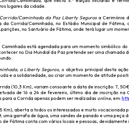
orrida/Caminhada, que nesta 5.ª edição iniciarão e termi
ros lugares da cidade.
Corrida/Caminhada da Paz Liberty Seguros
a Cerimónia d
a da Corrida/Caminhada, no Estádio Municipal de Fátima, 
parições, no Santuário de Fátima, onde terá lugar um mome
na Caminhada está agendada para um momento simbólico do n
 acontecer no Dia Mundial da Paz pretende ser uma chamada d
mundo.
inhada, a Liberty Seguros
, o objetivo principal desta açã
juda e a solidariedade, ao criar um momento de atitude posit
orrida (10,3 Km), variam consoante a data de inscrição: 7, 50€
fetuada de 16 a 24 de fevereiro, último dia de inscrição na
ões para a Corrida apenas podem ser realizadas
online
, em:
ht
5 Km), aberta a todos os interessados e muito vocacionada p
t
, uma garrafa de água, uma sandes de panado e uma peça de 
 de Fátima conta com vários locais e pessoas, devidamente id