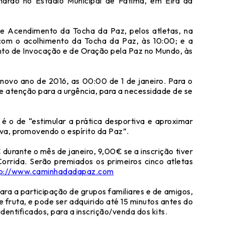
narão no Estádio Municipal de Fátima, em Eira da
e Acendimento da Tocha da Paz, pelos atletas, na
com o acolhimento da Tocha da Paz, às 10:00; e a
nto de Invocação e de Oração pela Paz no Mundo, às
ovo ano de 2016, as 00:00 de 1 de janeiro. Para o
e atenção para a urgência, para a necessidade de se
o é o de “estimular a prática desportiva e aproximar
iva, promovendo o espírito da Paz”.
 durante o mês de janeiro, 9,00€ se a inscrição tiver
 Corrida. Serão premiados os primeiros cinco atletas
tp://www.caminhadadapaz.com
ara a participação de grupos familiares e de amigos,
fruta, e pode ser adquirido até 15 minutos antes do
entificados, para a inscrição/venda dos kits.